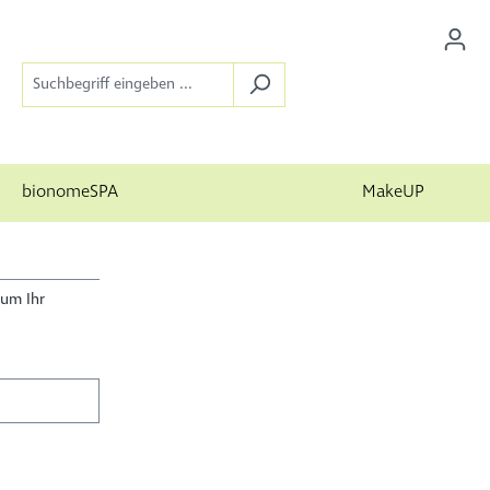
bionomeSPA
MakeUP
 um Ihr