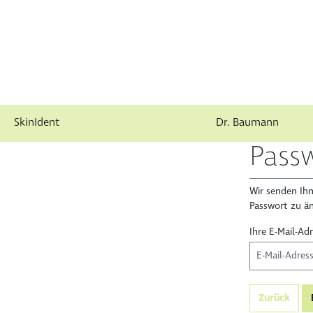
SkinIdent
Dr. Baumann
springen
Zur Hauptnavigation springen
Pass
Wir senden Ihn
Passwort zu ä
Ihre E-Mail-Ad
Zurück